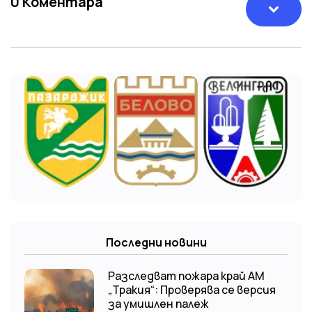
0
Коментара
Последни новини
Разследват пожара край АМ
„Тракия“: Проверява се версия
за умишлен палеж