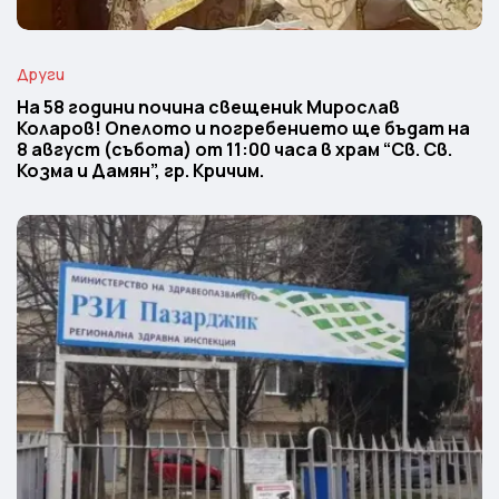
Други
На 58 години почина свещеник Мирослав
Коларов! Опелото и погребението ще бъдат на
8 август (събота) от 11:00 часа в храм “Св. Св.
Козма и Дамян”, гр. Кричим.