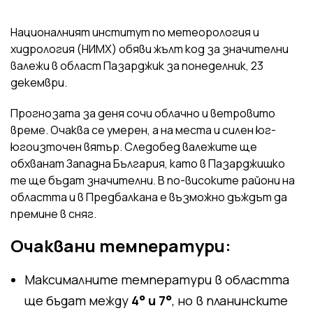
Националният институт по метеорология и
хидрология (НИМХ) обяви жълт код за значителни
валежи в област Пазарджик за понеделник, 23
декември.
Прогнозата за деня сочи облачно и ветровито
време. Очаква се умерен, а на места и силен юг-
югоизточен вятър. Следобед валежите ще
обхванат Западна България, като в Пазарджишко
те ще бъдат значителни. В по-високите райони на
областта и в Предбалкана е възможно дъждът да
премине в сняг.
Очаквани температури:
Максималните температури в областта
ще бъдат между
4° и 7°
, но в планинските