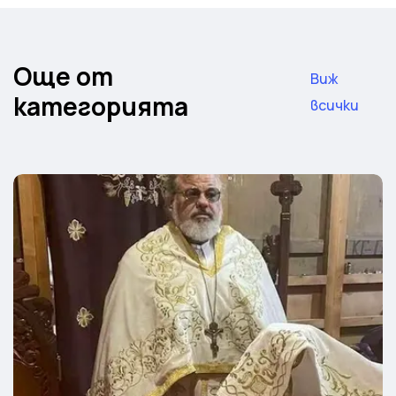
Още от
Виж
категорията
всички