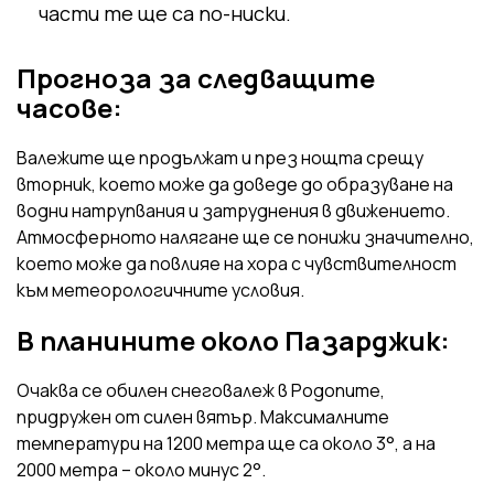
части те ще са по-ниски.
Прогноза за следващите
часове:
Валежите ще продължат и през нощта срещу
вторник, което може да доведе до образуване на
водни натрупвания и затруднения в движението.
Атмосферното налягане ще се понижи значително,
което може да повлияе на хора с чувствителност
към метеорологичните условия.
В планините около Пазарджик:
Очаква се обилен снеговалеж в Родопите,
придружен от силен вятър. Максималните
температури на 1200 метра ще са около 3°, а на
2000 метра – около минус 2°.