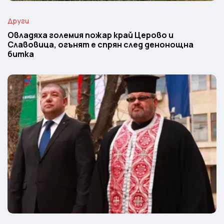
Други
Овладяха големия пожар край Церово и
Славовица, огънят е спрян след денонощна
битка