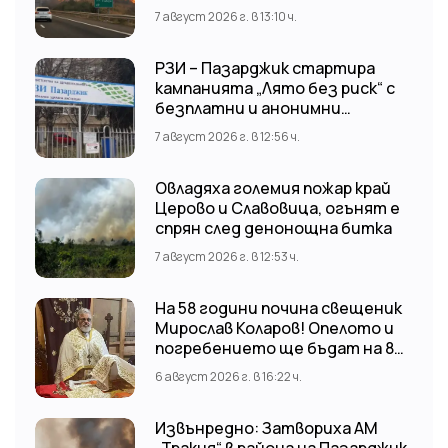
7 август 2026 г. в 13:10 ч.
РЗИ – Пазарджик стартира
кампанията „Лято без риск“ с
безплатни и анонимни
изследвания за ХИВ
7 август 2026 г. в 12:56 ч.
Овладяха големия пожар край
Церово и Славовица, огънят е
спрян след денонощна битка
7 август 2026 г. в 12:53 ч.
На 58 години почина свещеник
Мирослав Коларов! Опелото и
погребението ще бъдат на 8
август (събота) от 11:00 часа в
6 август 2026 г. в 16:22 ч.
храм “Св. Св. Козма и Дамян”, гр.
Кричим.
Извънредно: Затвориха АМ
„Тракия“ в района на Пазарджик