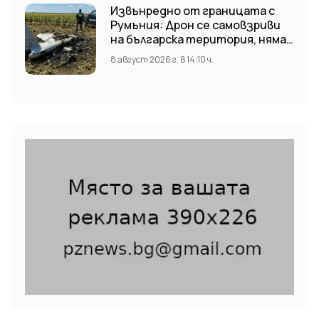
Извънредно от границата с
Румъния: Дрон се самовзриви
на българска територия, няма
щети
8 август 2026 г. в 14:10 ч.