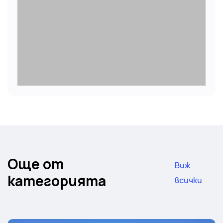
Още от
Виж
категорията
всички