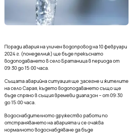
Поради авария на уличен водопровод на 10 февруари
2024 г. (понеделник) ще бъде прекъснато
водоподаването в село Братаница в периода от
09:30 до 15:00 часа.
Същата аварийна ситуация ще засегне и жителите
на село Сарая, където водоподаването също ще
бъде спряно в същия времеви диапазон – от 09:30
до 15:00 часа.
Водоснабдителното дружество работи по
отстраняването на аварията и се очаква
нормалното водоснабдяване да бъде