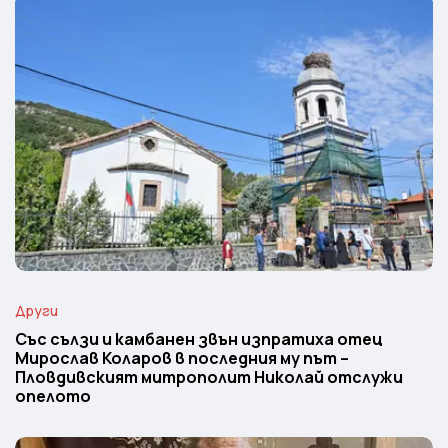
Други
Със сълзи и камбанен звън изпратиха отец
Мирослав Коларов в последния му път –
Пловдивският митрополит Николай отслужи
опелото