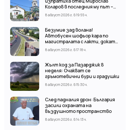
изпратиха отец Мирослав
Коларов в последния му път –
Пловдивският митрополит
8 август 2026 г. в 19:55 ч.
Николай отслужи опелото
Безумие зад волана!
Автобусен шофьор кара по
магистралата с лакти, докато
гледа TikTok
8 август 2026 г. в 17:18 ч.
Жълт код за Пазарджик в
неделя: Очакват се
гръмотевични бури и градушки
8 август 2026 г. в 15:30 ч.
След падналия дрон: България
засили охраната на
въздушното пространство
8 август 2026 г. в 14:13 ч.