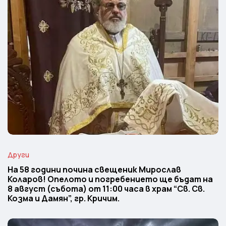
Други
На 58 години почина свещеник Мирослав
Коларов! Опелото и погребението ще бъдат на
8 август (събота) от 11:00 часа в храм “Св. Св.
Козма и Дамян”, гр. Кричим.