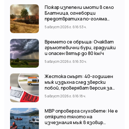
Пожар изпепели имоти в село
Блатница, огнеборци
предотвратиха по-голяма
трагедия
5 август 2026 г. в 16:53 ч.
Времето се обръща: Очакват
гръмотевични бури, градушки
и опасен вятър до 80 км/ч
5 август 2026 г. в 16:30 ч.
Жестока смърт: 40-годишен
мъж издъхна след зверски
побой, проверяват версия за
нападение от тийнейджъри
5 август 2026 г. в 16:18 ч.
МВР опроверга слуховете: Не е
открито тялото на
изчезналия мъж в язовир
„Доспат“ Издирвателната