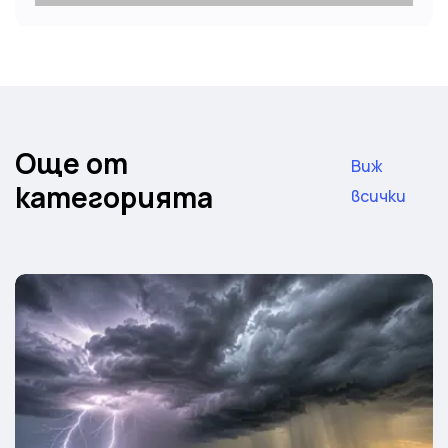
Още от
Виж
категорията
всички