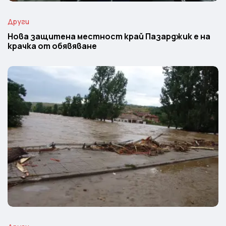
Други
Нова защитена местност край Пазарджик е на
крачка от обявяване