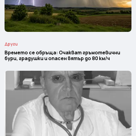
Други
Времето се обръща: Очакват гръмотевични
бури, градушки и опасен вятър до 80 км/ч