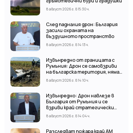
гръмотевични бури и градушки
8 август 2026 г. в 15:30 ч.
След падналия дрон: България
засили охраната на
въздушното пространство
8 август 2026 г. в 14:13 ч.
Извънредно от границата с
Румъния: Дрон се самовзриви
на българска територия, няма
щети
8 август 2026 г. в 14:10 ч.
Извънредно: Дрон навлезе в
България от Румъния и се
взриви край стратегически
обект
8 август 2026 г. в 14:04 ч.
Разследват пожара край АМ