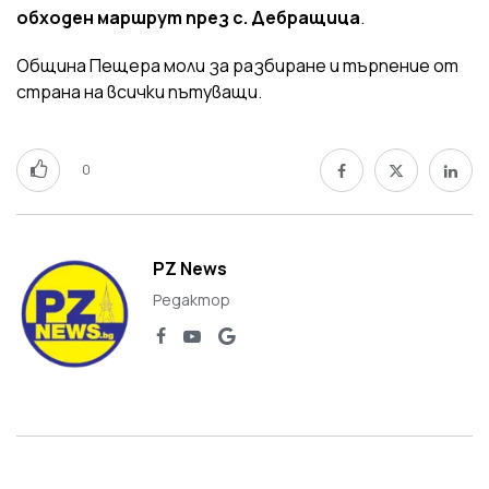
обходен маршрут през с. Дебращица
.
Община Пещера моли за разбиране и търпение от
страна на всички пътуващи.
0
PZ News
Редактор