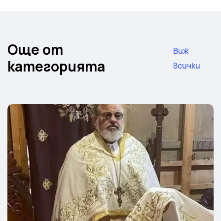
Още от
Виж
категорията
всички