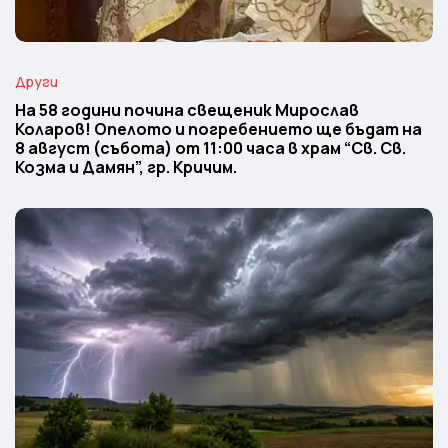
Други
На 58 години почина свещеник Мирослав
Коларов! Опелото и погребението ще бъдат на
8 август (събота) от 11:00 часа в храм “Св. Св.
Козма и Дамян”, гр. Кричим.