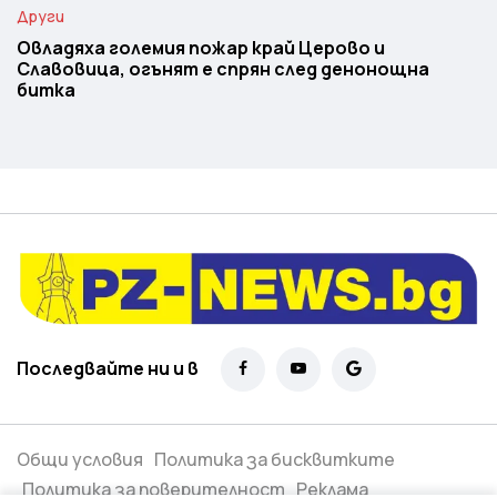
Други
Овладяха големия пожар край Церово и
Славовица, огънят е спрян след денонощна
битка
Последвайте ни и в
Общи условия
Политика за бисквитките
Политика за поверителност
Реклама