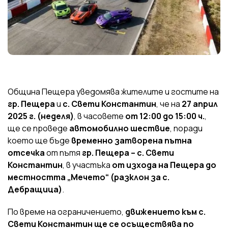
Община Пещера уведомява жителите и гостите на
гр. Пещера
и
с. Свети Константин
, че на
27 април
2025 г. (неделя)
, в часовете
от 12:00 до 15:00 ч.
,
ще се проведе
автомобилно шествие
, поради
което ще бъде
временно затворена пътна
отсечка
от пътя
гр. Пещера – с. Свети
Константин
, в участъка
от изхода на Пещера до
местността „Мечето“ (разклон за с.
Дебращица)
.
По време на ограничението,
движението към с.
Свети Константин ще се осъществява по