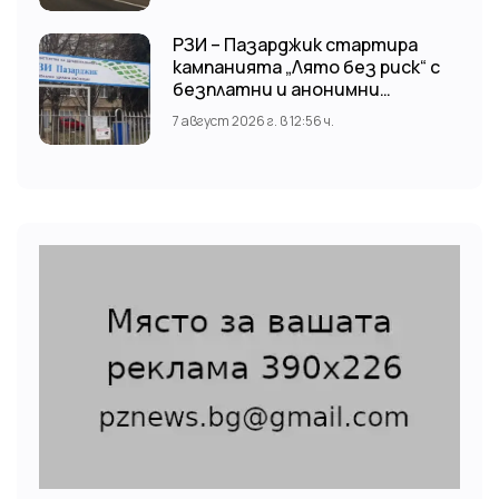
РЗИ – Пазарджик стартира
кампанията „Лято без риск“ с
безплатни и анонимни
изследвания за ХИВ
7 август 2026 г. в 12:56 ч.