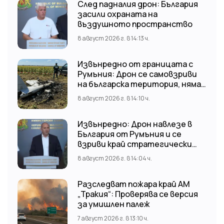
След падналия дрон: България
засили охраната на
въздушното пространство
8 август 2026 г. в 14:13 ч.
Извънредно от границата с
Румъния: Дрон се самовзриви
на българска територия, няма
щети
8 август 2026 г. в 14:10 ч.
Извънредно: Дрон навлезе в
България от Румъния и се
взриви край стратегически
обект
8 август 2026 г. в 14:04 ч.
Разследват пожара край АМ
„Тракия“: Проверява се версия
за умишлен палеж
7 август 2026 г. в 13:10 ч.