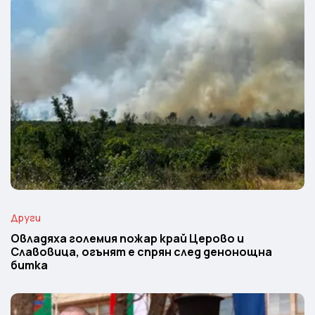
Други
Овладяха големия пожар край Церово и
Славовица, огънят е спрян след денонощна
битка