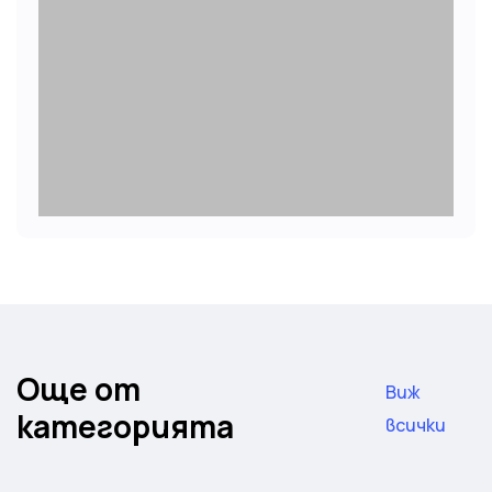
Още от
Виж
категорията
всички