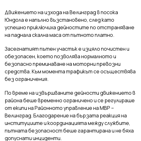
Движението на изхода на Велинград в посока
Юндола е напълно възстановено, след като
успешно приключиха дейностите по отстраняване
на паднала скална маса от пътното платно.
Засегнатият пътен участък е изцяло почистен и
обезопасен, което позволява нормалното и
безопасно преминаване на моторни превозни
средства. Към момента трафикът се осъществява
без ограничения.
По време на извършваните дейности движението в
района беше временно ограничено и се регулираше
от екипи на Районното управление на МВР –
Велинград. Благодарение на бързата реакция на
институциите и координацията между службите,
пътната безопасност беше гарантирана и не бяха
допуснати инциденти.