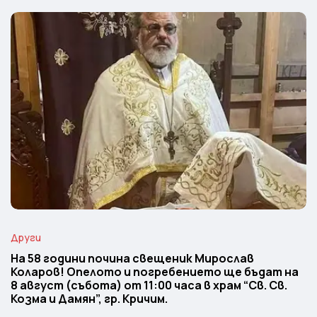
Други
На 58 години почина свещеник Мирослав
Коларов! Опелото и погребението ще бъдат на
8 август (събота) от 11:00 часа в храм “Св. Св.
Козма и Дамян”, гр. Кричим.