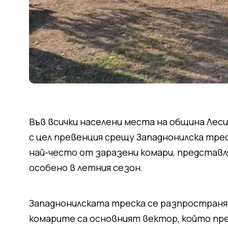
Във всички населени места на община Лес
с цел превенция срещу Западнонилска трес
най-често от заразени комари, представля
особено в летния сезон.
Западнонилската треска се разпространя
комарите са основният вектор, който пред