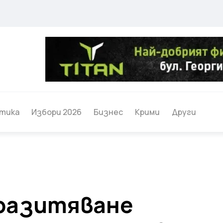
тика
Избори 2026
Бизнес
Крими
Други
разитяване