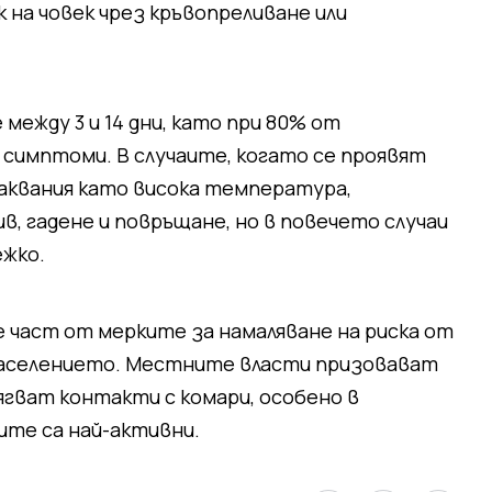
к на човек чрез кръвопреливане или
между 3 и 14 дни, като при 80% от
симптоми. В случаите, когато се проявят
аквания като висока температура,
в, гадене и повръщане, но в повечето случаи
ежко.
 част от мерките за намаляване на риска от
населението. Местните власти призовават
ягват контакти с комари, особено в
ите са най-активни.