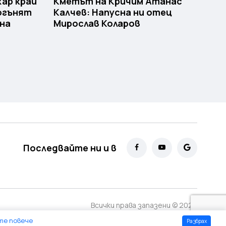
ар край
Кметът на Кричим Атанас
 огънят
Калчев: Напусна ни отец
щна
Мирослав Коларов
Последвайте ни и в
Всички права запазени ©
2026
те повече
Разбрах