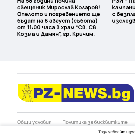
На 58 години почина
РЗИ – 
свещеник Мирослав Коларов!
кампани
Опелото и погребението ще
с безпл
бъдат на 8 август (събота)
изследв
от 11:00 часа в храм “Св. Св.
Козма и Дамян”, гр. Кричим.
Общи условия
Политика за бисквитките
Този уебсайт изпо