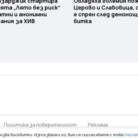
Пазарджик стартира
Овладяха големия пож
ята „Лято без риск“
Церово и Славовица,
атни и анонимни
е спрян след деноно
ания за ХИВ
битка
Политика за поверителност
Реклама
лзва бисквитки. Използвайки го, вие се съгласявате с това.
Науче