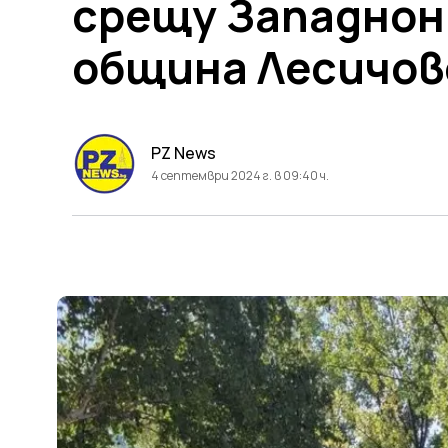
срещу Западнон
община Лесичов
PZ News
4 септември 2024 г. в 09:40 ч.