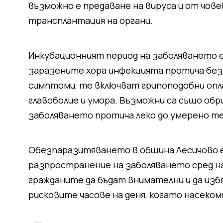
възможно е предаване на вируса и от чове
трансплантация на органи.
Инкубационният период на заболяването е 
заразените хора инфекцията протича без 
симптоми, те включват грипоподобни опл
главоболие и умора. Възможни са също обри
заболяването протича леко до умерено т
Обезпаразитяването в община Лесичово е
разпространение на заболяването сред 
гражданите да бъдат внимателни и да изб
рисковите часове на деня, когато насеком