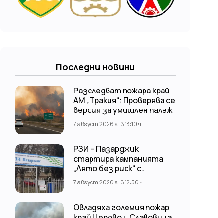
Последни новини
Разследват пожара край
АМ „Тракия“: Проверява се
версия за умишлен палеж
7 август 2026 г. в 13:10 ч.
РЗИ – Пазарджик
стартира кампанията
„Лято без риск“ с
безплатни и анонимни
7 август 2026 г. в 12:56 ч.
изследвания за ХИВ
Овладяха големия пожар
край Церово и Славовица,