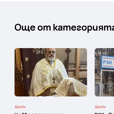
Още от категорият
Други
Други