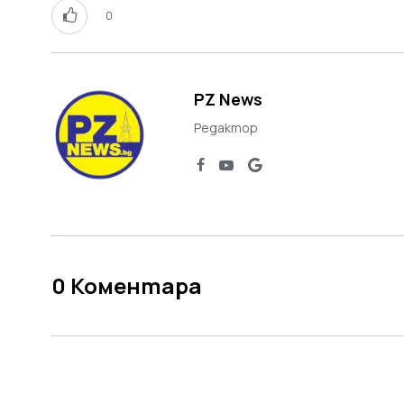
0
PZ News
Редактор
0
Коментара