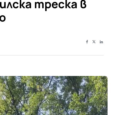
илска треска в
о