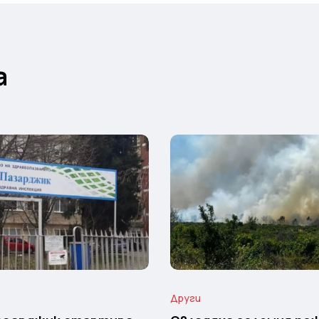
а
Други