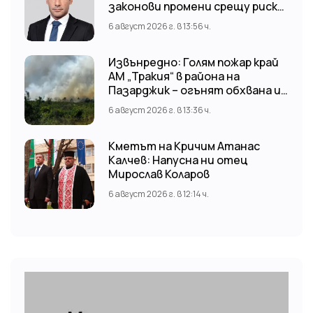
законови промени срещу риска
от наводнения
6 август 2026 г. в 13:56 ч.
Извънредно: Голям пожар край
АМ „Тракия“ в района на
Пазарджик – огънят обхвана и
лозови масиви
6 август 2026 г. в 13:36 ч.
Кметът на Кричим Атанас
Калчев: Напусна ни отец
Мирослав Коларов
6 август 2026 г. в 12:14 ч.