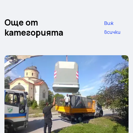
Още от
Виж
категорията
всички