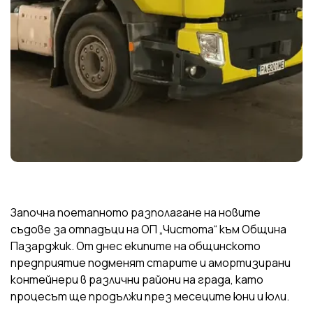
Започна поетапното разполагане на новите
съдове за отпадъци на ОП „Чистота“ към Община
Пазарджик. От днес екипите на общинското
предприятие подменят старите и амортизирани
контейнери в различни райони на града, като
процесът ще продължи през месеците юни и юли.