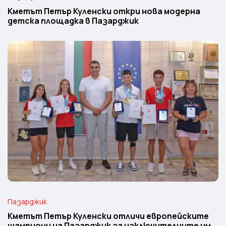
Кметът Петър Куленски откри нова модерна
детска площадка в Пазарджик
Пазарджик
Кметът Петър Куленски отличи европейските
шампиони на Пазарджик за изключителните им