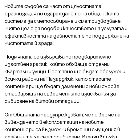
Новите съдове са част от цялостната
организация по изграждането на общинската
система за сметосъбиране и сметоизвозване,
чиято цел е да подобри качеството на услугата и
ефективността на дейностите по поддържане на
чистотата в града.
Подмяната се извършва по предварително
изготвен график, който обхваща отделни
квартали и улици. Поетапно ще бъдат обслужени
всички райони на Пазарджик, като старите
контейнери ще бъдат заменени с нови съдове,
отговарящи на съвременните изисквания за
събиране на битови отпадъци.
От Общината предупреждават, че по време на
въвеждането в експлоатация на новите
контейнери са възможни временни смущения в
графиците за сметосъбиране. В тази връзка