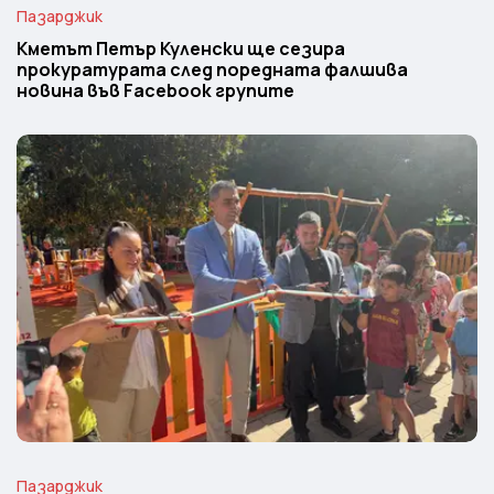
Пазарджик
Кметът Петър Куленски ще сезира
прокуратурата след поредната фалшива
новина във Facebook групите
Пазарджик