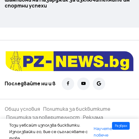
спортни успехи
Последвайте ни и в
Общи условия
Политика за бисквитките
Политика за поверителност
Реклама
Този уебсайт използва бисквитки.
Разбрах
Научете
Всички права запазени ©
2026
Използвайки го, вие се съгласявате с
повече
това.