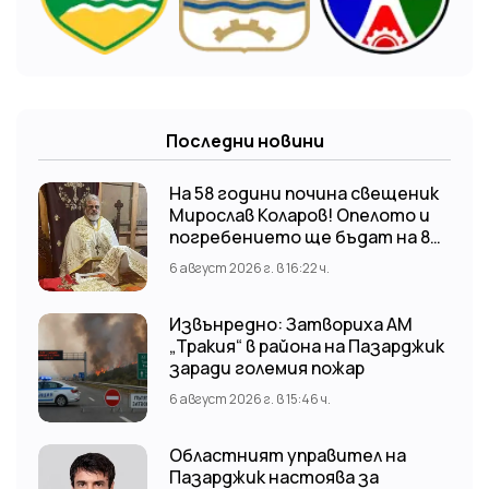
Последни новини
На 58 години почина свещеник
Мирослав Коларов! Опелото и
погребението ще бъдат на 8
август (събота) от 11:00 часа в
6 август 2026 г. в 16:22 ч.
храм “Св. Св. Козма и Дамян”, гр.
Кричим.
Извънредно: Затвориха АМ
„Тракия“ в района на Пазарджик
заради големия пожар
6 август 2026 г. в 15:46 ч.
Областният управител на
Пазарджик настоява за