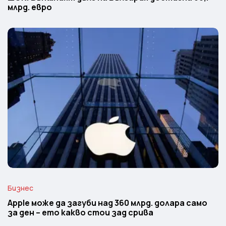
млрд. евро
Бизнес
Apple може да загуби над 360 млрд. долара само
за ден – ето какво стои зад срива