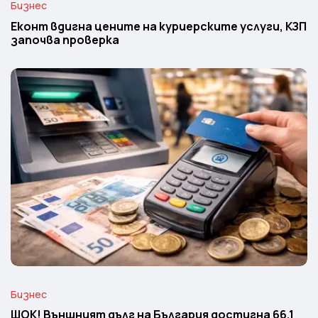
Бизнес
Еконт вдигна цените на куриерските услуги, КЗП
започва проверка
Бизнес
ШОК! Външният дълг на България достигна 66,1