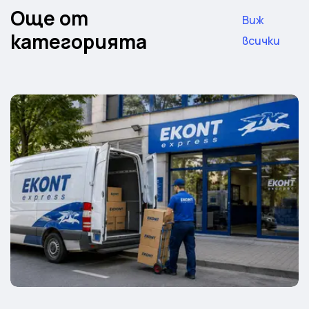
Още от
Виж
категорията
всички