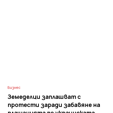
Бизнес
Земеделци заплашват с
протести заради забавяне на
плащанията по украинската