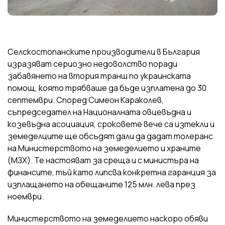
Селскостопанските производители в България
изразяват сериозно недоволство поради
забавянето на втория транш по украинската
помощ, която трябваше да бъде изплатена до 30
септември. Според Симеон Караколев,
съпредседател на Националната овцевъдна и
козевъдна асоциация, сроковете вече са изтекли и
земеделците ще обсъдят дали да дадат толеранс
на Министерството на земеделието и храните
(МЗХ). Те настояват за среща и с министъра на
финансите, тъй като липсва конкретна гаранция за
изплащането на обещаните 125 млн. лева през
ноември.
Министерството на земеделието наскоро обяви