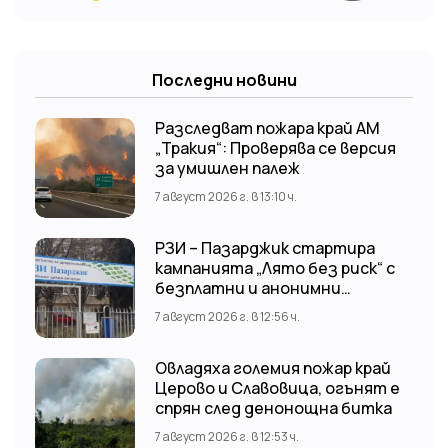
Последни новини
Разследват пожара край АМ
„Тракия“: Проверява се версия
за умишлен палеж
7 август 2026 г. в 13:10 ч.
РЗИ – Пазарджик стартира
кампанията „Лято без риск“ с
безплатни и анонимни
изследвания за ХИВ
7 август 2026 г. в 12:56 ч.
Овладяха големия пожар край
Церово и Славовица, огънят е
спрян след денонощна битка
7 август 2026 г. в 12:53 ч.