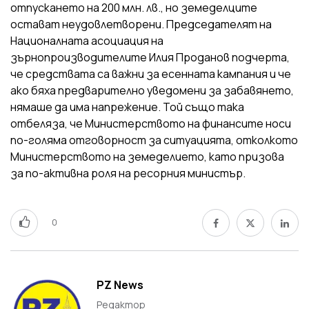
отпускането на 200 млн. лв., но земеделците
остават неудовлетворени. Председателят на
Националната асоциация на
зърнопроизводителите Илия Проданов подчерта,
че средствата са важни за есенната кампания и че
ако бяха предварително уведомени за забавянето,
нямаше да има напрежение. Той също така
отбеляза, че Министерството на финансите носи
по-голяма отговорност за ситуацията, отколкото
Министерството на земеделието, като призова
за по-активна роля на ресорния министър.
0
PZ News
Редактор