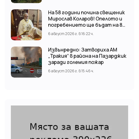
На 58 години почина свещеник
Мирослав Коларов! Опелото и
погребението ще бъдат на 8
август (събота) от 11:00 часа в
6 август 2026 г. в 16:22 ч.
храм “Св. Св. Козма и Дамян”, гр.
Кричим.
Извънредно: Затвориха АМ
„Тракия“ в района на Пазарджик
заради големия пожар
6 август 2026 г. в 15:46 ч.