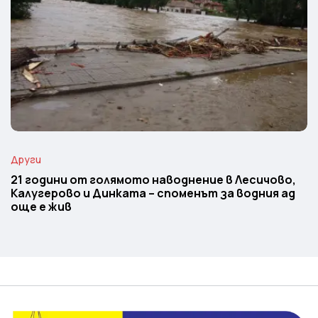
Други
21 години от голямото наводнение в Лесичово,
Калугерово и Динката – споменът за водния ад
още е жив