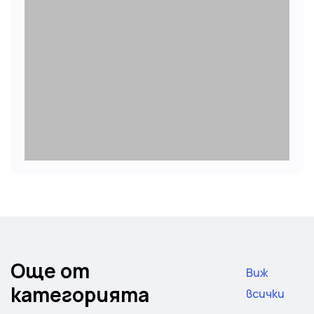
Още от
Виж
категорията
всички