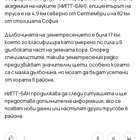
академия на науките (НИГГГ-БАН), епицентърът на
труса е на 4,9 км северно от Септември и на 82 км
от столицата София.
Дълбочината на земетресението е била 17 км,
което го класифицира като умерено по сила и в
дълбоката част на земната кора. Според
специалистите, такива земетресения рядко
предизвикват значителни щети, особено когато
са с малка дълбочина, но могат да бъдат усетени
от хората в района.
НИГГГ-БАН продължава да следи ситуацията и ще
предоставя допълнителна информация, ако се
появят нови данни или настъпят други трусове в
района.
1