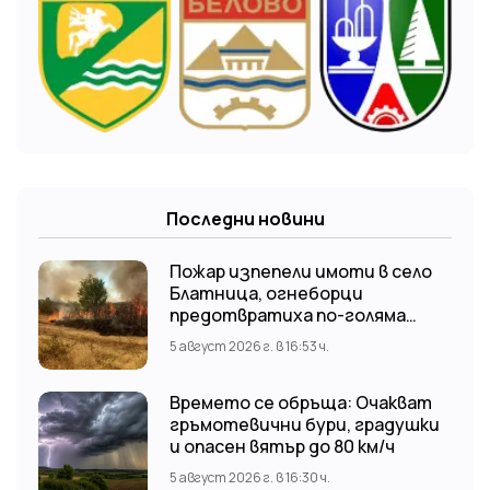
Последни новини
Пожар изпепели имоти в село
Блатница, огнеборци
предотвратиха по-голяма
трагедия
5 август 2026 г. в 16:53 ч.
Времето се обръща: Очакват
гръмотевични бури, градушки
и опасен вятър до 80 км/ч
5 август 2026 г. в 16:30 ч.