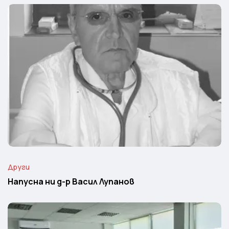
Други
Напусна ни д-р Васил Лупанов