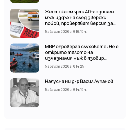
Жестока смърт: 40-годишен
мъж издъхна след зверски
побой, проверяват версия за
нападение от тийнейджъри
5 август 2026 г. в 16:18 ч.
МВР опроверга слуховете: Не е
открито тялото на
изчезналия мъж в язовир
„Доспат“ Издирвателната
5 август 2026 г. в 14:25 ч.
операция продължава!
Напусна ни д-р Васил Лупанов
5 август 2026 г. в 14:18 ч.