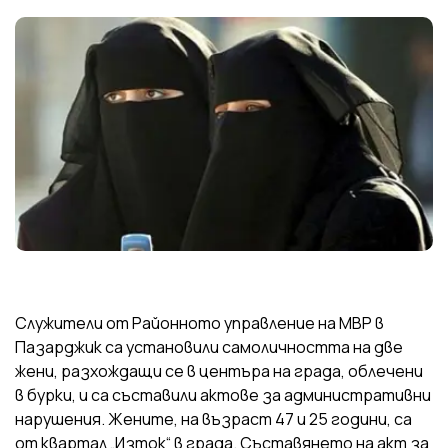
Служители от Районното управление на МВР в
Пазарджик са установили самоличността на две
жени, разхождащи се в центъра на града, облечени
в бурки, и са съставили актове за административни
нарушения. Жените, на възраст 47 и 25 години, са
от квартал „Изток“ в града. Съставянето на акт за