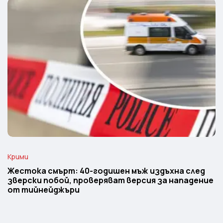
Крими
Жестока смърт: 40-годишен мъж издъхна след
зверски побой, проверяват версия за нападение
от тийнейджъри