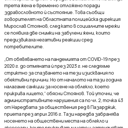
трета жена е временно отложено поради
здравословното ѝ състояние. Това съобщи
говорителят на Областната полицейска дирекция
Мирослав Стоянов, след като в социалните мрежи
се появиха две снимки на забулени жени, които
предизвикаха негативни реакции сред
потребителите.
„От обявяването на пандемията от COVID-19 през
2020 г. до отмяната ѝ през 2023 г. не следяхме
стриктно за спазването на тези изисквания по
обективни причини. Но от началото на тази година
налагаме санкции за носене на облекло, което
прикрива лицето,“ обясни Стоянов. Той уточни, че
административните нарушения са по чл. 2, точка 43
от Наредбата за обществения ред в Пазарджик,
приета през април 2016 г. Тази наредба забранява
носенето на обществени места на облекло и
аксесоари, които прикриват лицето и затрудняват