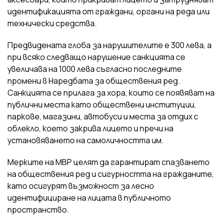
идентификацията от граждани, органи на реда или
технически средства.
Предвидената глоба за нарушителите е 300 лева, а
при всяко следващо нарушение санкцията се
увеличава на 1000 лева съгласно последните
промени в Наредбата за обществения ред.
Санкцията се прилага за хора, които се появяват на
публични места като обществени институции,
паркове, магазини, автобуси и места за отдих с
облекло, което закрива лицето и пречи на
установяването на самоличността им.
Мерките на МВР целят да гарантират спазването
на обществения ред и сигурността на гражданите,
като осигурят възможност за лесно
идентифициране на лицата в публичното
пространство.