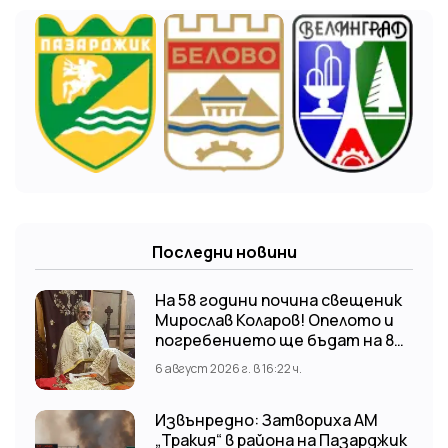
Последни новини
На 58 години почина свещеник
Мирослав Коларов! Опелото и
погребението ще бъдат на 8
август (събота) от 11:00 часа в
6 август 2026 г. в 16:22 ч.
храм “Св. Св. Козма и Дамян”, гр.
Кричим.
Извънредно: Затвориха АМ
„Тракия“ в района на Пазарджик