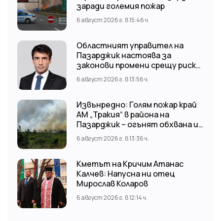
заради големия пожар
6 август 2026 г. в 15:46 ч.
Областният управител на
Пазарджик настоява за
законови промени срещу риска
от наводнения
6 август 2026 г. в 13:56 ч.
Извънредно: Голям пожар край
АМ „Тракия“ в района на
Пазарджик – огънят обхвана и
лозови масиви
6 август 2026 г. в 13:36 ч.
Кметът на Кричим Атанас
Калчев: Напусна ни отец
Мирослав Коларов
6 август 2026 г. в 12:14 ч.