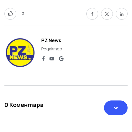
3
PZ News
Редактор
0
Коментара