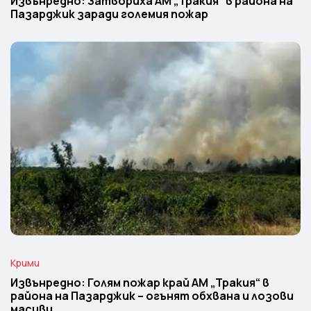
Извънредно: Затвориха АМ „Тракия“ в района на
Пазарджик заради големия пожар
Крими
Извънредно: Голям пожар край АМ „Тракия“ в
района на Пазарджик – огънят обхвана и лозови
масиви