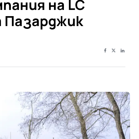
мпания на LC
а Пазарджик