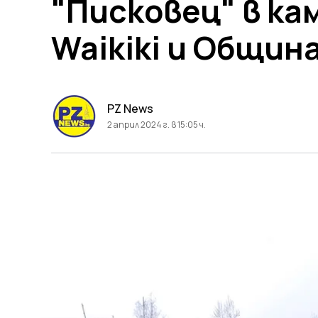
"Писковец" в ка
Waikiki и Общин
PZ News
2 април 2024 г. в 15:05 ч.