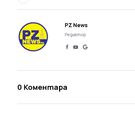
PZ News
Редактор
0
Коментара