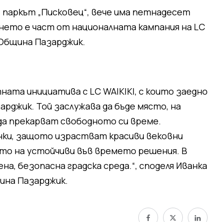
, паркът „Писковец“, вече има петнадесет
ането е част от националната кампания на LC
 Община Пазарджик.
ната инициатива с LC WAIKIKI, с които заедно
арджик. Той заслужава да бъде място, на
да прекарват свободното си време.
нки, защото израстват красиви вековни
ето на устойчиви във времето решения. В
на, безопасна градска среда.“, споделя Иванка
щина Пазарджик.