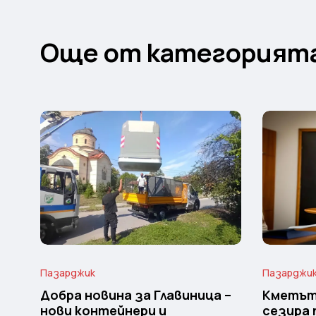
Още от категорият
Пазарджик
Пазарджи
Добра новина за Главиница –
Кметът
нови контейнери и
сезира 