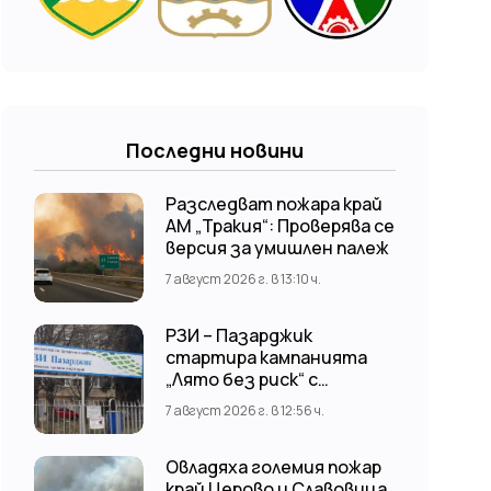
Последни новини
Разследват пожара край
АМ „Тракия“: Проверява се
версия за умишлен палеж
7 август 2026 г. в 13:10 ч.
РЗИ – Пазарджик
стартира кампанията
„Лято без риск“ с
безплатни и анонимни
7 август 2026 г. в 12:56 ч.
изследвания за ХИВ
Овладяха големия пожар
край Церово и Славовица,