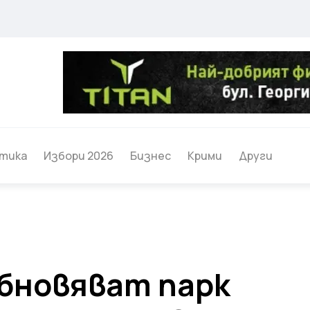
тика
Избори 2026
Бизнес
Крими
Други
обновяват парк