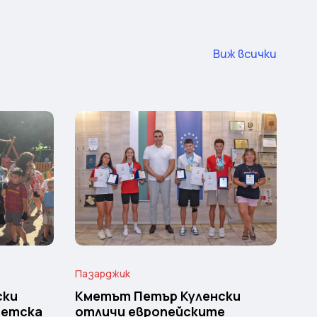
Виж всички
Пазарджик
ски
Кметът Петър Куленски
детска
отличи европейските