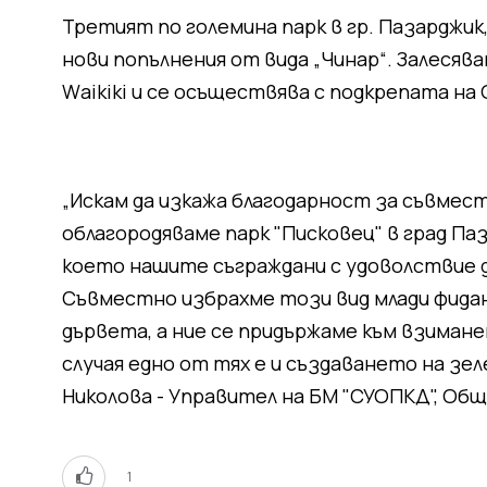
Третият по големина парк в гр. Пазарджик
нови попълнения от вида „Чинар“. Залесяв
Wаikiki и се осъществява с подкрепата на
„Искам да изкажа благодарност за съвмест
облагородяваме парк "Писковец" в град Паз
което нашите съграждани с удоволствие 
Съвместно избрахме този вид млади фида
дървета, а ние се придържаме към взиман
случая едно от тях е и създаването на зеле
Николова - Управител на БМ "СУОПКД", Об
1