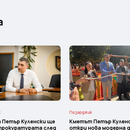
а
к
Пазарджик
 Петър Куленски ще
Кметът Петър Кулен
прокуратурата след
откри нова модерна 