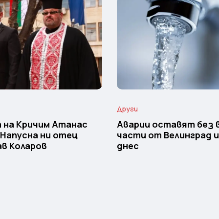
Други
 на Кричим Атанас
Аварии оставят без 
 Напусна ни отец
части от Велинград 
в Коларов
днес