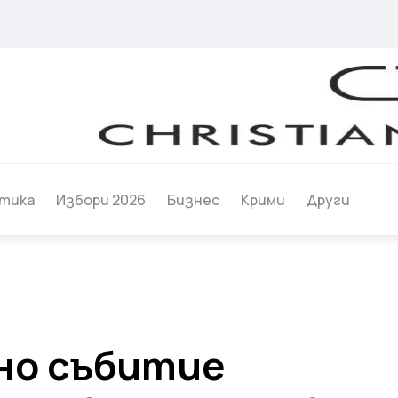
тика
Избори 2026
Бизнес
Крими
Други
но събитие