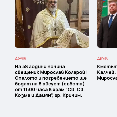
Други
Други
На 58 години почина
Кметът
свещеник Мирослав Коларов!
Калчев:
Опелото и погребението ще
Миросла
бъдат на 8 август (събота)
от 11:00 часа в храм “Св. Св.
Козма и Дамян”, гр. Кричим.