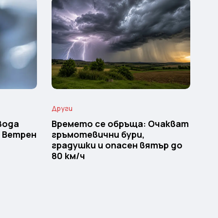
Други
вода
Времето се обръща: Очакват
и Ветрен
гръмотевични бури,
градушки и опасен вятър до
80 км/ч