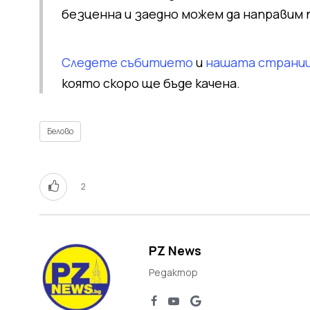
безценна и заедно можем да направим п
Следете събитието
и
нашата страни
която скоро ще бъде качена.
Белово
2
PZ News
Редактор