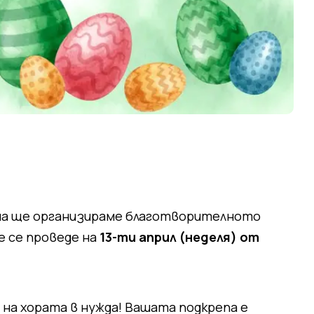
ина ще организираме благотворителното
е се проведе на
13-ти април (неделя) от
 на хората в нужда! Вашата подкрепа е