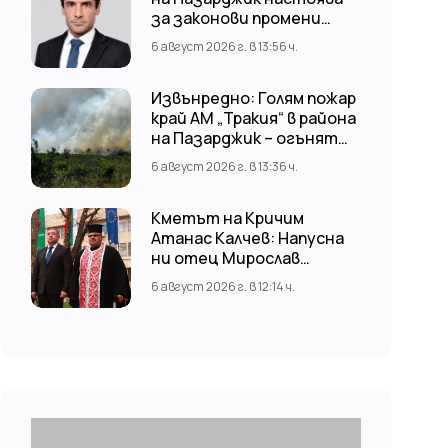
за законови промени
срещу риска от
6 август 2026 г. в 13:56 ч.
наводнения
Извънредно: Голям пожар
край АМ „Тракия“ в района
на Пазарджик – огънят
обхвана и лозови масиви
6 август 2026 г. в 13:36 ч.
Кметът на Кричим
Атанас Калчев: Напусна
ни отец Мирослав
Коларов
6 август 2026 г. в 12:14 ч.