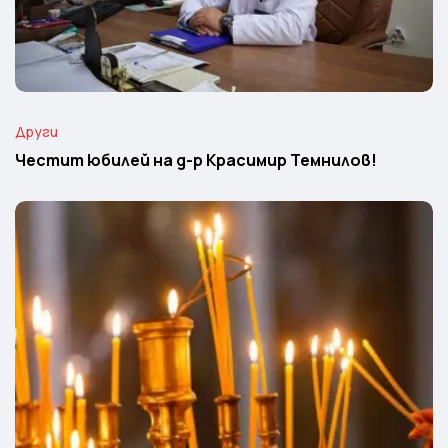
Други
Честит юбилей на д-р Красимир Темнилов!