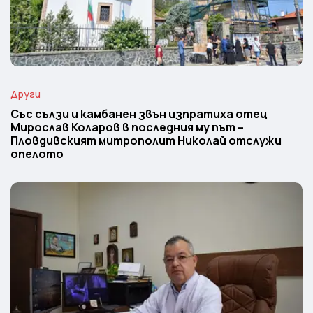
Други
Със сълзи и камбанен звън изпратиха отец
Мирослав Коларов в последния му път –
Пловдивският митрополит Николай отслужи
опелото