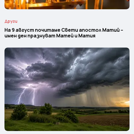
Други
На 9 август почитаме Свети апостол Матий –
имен ден празнуват Матей и Матия