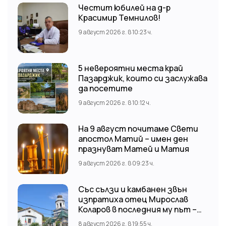
Честит юбилей на д-р
Красимир Темнилов!
9 август 2026 г. в 10:23 ч.
5 невероятни места край
Пазарджик, които си заслужава
да посетите
9 август 2026 г. в 10:12 ч.
На 9 август почитаме Свети
апостол Матий – имен ден
празнуват Матей и Матия
9 август 2026 г. в 09:23 ч.
Със сълзи и камбанен звън
изпратиха отец Мирослав
Коларов в последния му път –
Пловдивският митрополит
8 август 2026 г. в 19:55 ч.