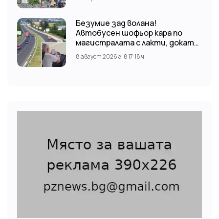
Николай отслужи опелото
Безумие зад волана!
Автобусен шофьор кара по
магистралата с лакти, докато
гледа TikTok
8 август 2026 г. в 17:18 ч.