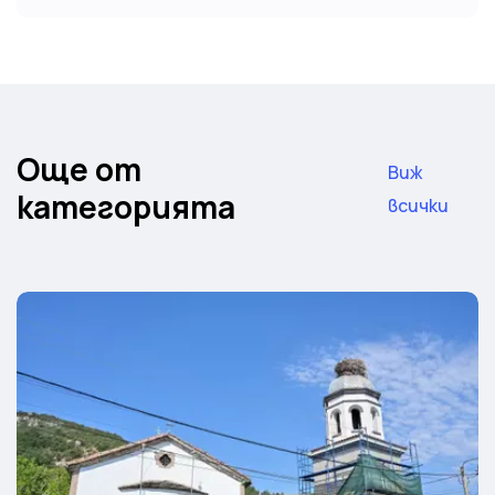
Още от
Виж
категорията
всички