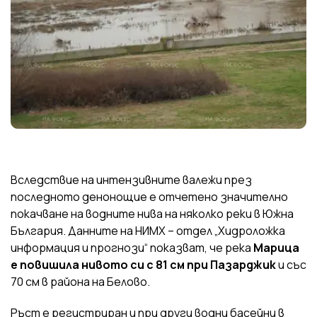
Вследствие на интензивните валежи през
последното денонощие е отчетено значително
покачване на водните нива на няколко реки в Южна
България. Данните на НИМХ – отдел „Хидроложка
информация и прогнози“ показват, че река
Марица
е повишила нивото си с 81 см при Пазарджик
и със
70 см в района на Белово.
Ръст е регистриран и при други водни басейни в