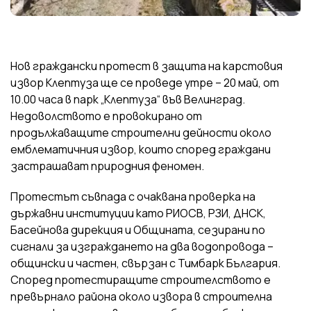
Нов граждански протест в защита на карстовия
извор Клептуза ще се проведе утре – 20 май, от
10.00 часа в парк „Клептуза“ във Велинград.
Недоволството е провокирано от
продължаващите строителни дейности около
емблематичния извор, които според граждани
застрашават природния феномен.
Протестът съвпада с очаквана проверка на
държавни институции като РИОСВ, РЗИ, ДНСК,
Басейнова дирекция и Общината, сезирани по
сигнали за изграждането на два водопровода –
общински и частен, свързан с Тимбарк България.
Според протестиращите строителството е
превърнало района около извора в строителна