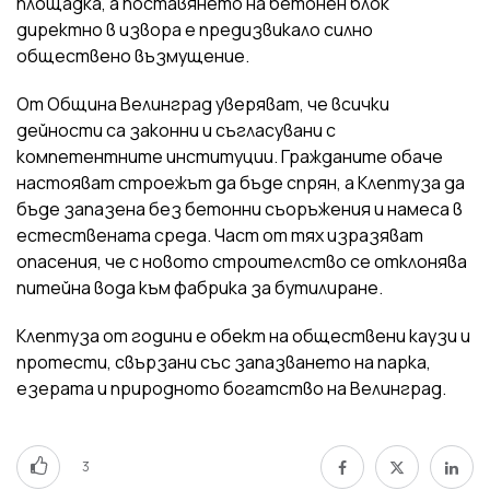
площадка, а поставянето на бетонен блок
директно в извора е предизвикало силно
обществено възмущение.
От Община Велинград уверяват, че всички
дейности са законни и съгласувани с
компетентните институции. Гражданите обаче
настояват строежът да бъде спрян, а Клептуза да
бъде запазена без бетонни съоръжения и намеса в
естествената среда. Част от тях изразяват
опасения, че с новото строителство се отклонява
питейна вода към фабрика за бутилиране.
Клептуза от години е обект на обществени каузи и
протести, свързани със запазването на парка,
езерата и природното богатство на Велинград.
3