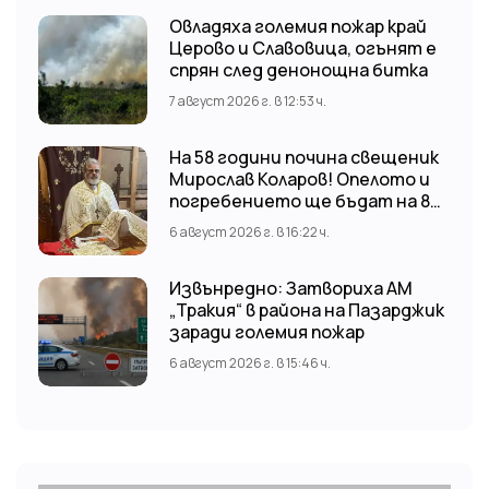
Овладяха големия пожар край
Церово и Славовица, огънят е
спрян след денонощна битка
7 август 2026 г. в 12:53 ч.
На 58 години почина свещеник
Мирослав Коларов! Опелото и
погребението ще бъдат на 8
август (събота) от 11:00 часа в
6 август 2026 г. в 16:22 ч.
храм “Св. Св. Козма и Дамян”, гр.
Кричим.
Извънредно: Затвориха АМ
„Тракия“ в района на Пазарджик
заради големия пожар
6 август 2026 г. в 15:46 ч.