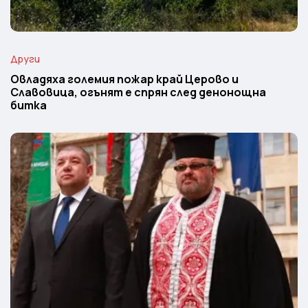
Други
Овладяха големия пожар край Церово и
Славовица, огънят е спрян след денонощна
битка