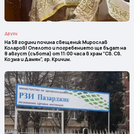
Други
На 58 години почина свещеник Мирослав
Коларов! Опелото и погребението ще бъдат на
8 август (събота) от 11:00 часа в храм “Св. Св.
Козма и Дамян”, гр. Кричим.