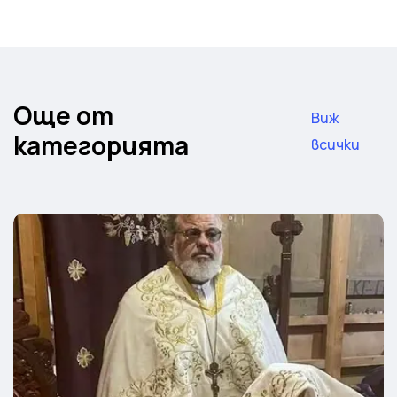
Още от
Виж
категорията
всички