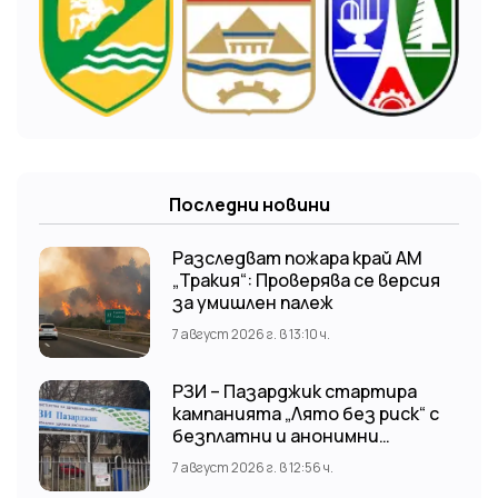
Последни новини
Разследват пожара край АМ
„Тракия“: Проверява се версия
за умишлен палеж
7 август 2026 г. в 13:10 ч.
РЗИ – Пазарджик стартира
кампанията „Лято без риск“ с
безплатни и анонимни
изследвания за ХИВ
7 август 2026 г. в 12:56 ч.