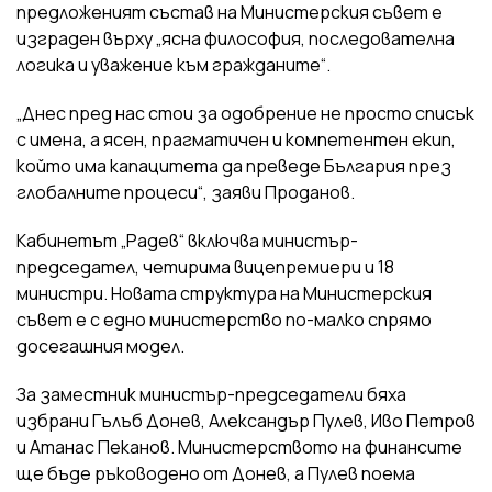
предложеният състав на Министерския съвет е
изграден върху „ясна философия, последователна
логика и уважение към гражданите“.
„Днес пред нас стои за одобрение не просто списък
с имена, а ясен, прагматичен и компетентен екип,
който има капацитета да преведе България през
глобалните процеси“, заяви Проданов.
Кабинетът „Радев“ включва министър-
председател, четирима вицепремиери и 18
министри. Новата структура на Министерския
съвет е с едно министерство по-малко спрямо
досегашния модел.
За заместник министър-председатели бяха
избрани Гълъб Донев, Александър Пулев, Иво Петров
и Атанас Пеканов. Министерството на финансите
ще бъде ръководено от Донев, а Пулев поема