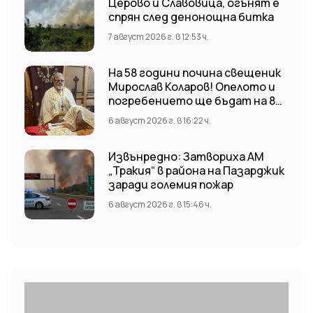
Церово и Славовица, огънят е
спрян след денонощна битка
7 август 2026 г. в 12:53 ч.
На 58 години почина свещеник
Мирослав Коларов! Опелото и
погребението ще бъдат на 8
август (събота) от 11:00 часа в
6 август 2026 г. в 16:22 ч.
храм “Св. Св. Козма и Дамян”, гр.
Кричим.
Извънредно: Затвориха АМ
„Тракия“ в района на Пазарджик
заради големия пожар
6 август 2026 г. в 15:46 ч.