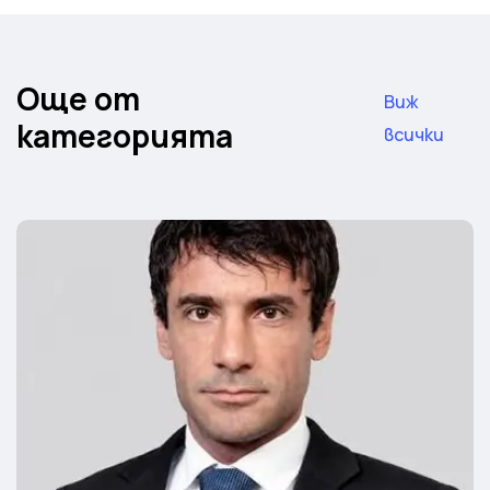
Още от
Виж
категорията
всички