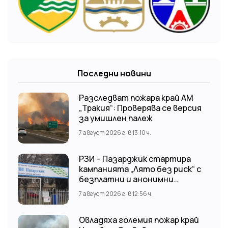
Последни новини
Разследват пожара край АМ
„Тракия“: Проверява се версия
за умишлен палеж
7 август 2026 г. в 13:10 ч.
РЗИ – Пазарджик стартира
кампанията „Лято без риск“ с
безплатни и анонимни
изследвания за ХИВ
7 август 2026 г. в 12:56 ч.
Овладяха големия пожар край