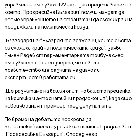
управление гласуваха 122 народни представители, с
което „Прогресивна България“ получи мандат да
поеме управлението на страната и да сложи край на
продължилата политическа криза.
„Благодаря на българските граждани, които с вота
си сложиха край на политическата криза“, заяви
Румен Радев от парламентарната трибуна след
гласуването. Той подчерта, че новото
правителство ще разчита на диалог и
експертност в работата си.
„Ще разчитаме на вашия опит, на вашата преценка,
на критика и алтернативни предложения“, каза още
новоизбраният премиер пред депутатите.
По време на дебатите подкрепа за
проектокабинета изрази Константин Проданов от
„Прогресивна България“. Според него