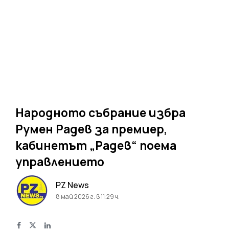
Народното събрание избра
Румен Радев за премиер,
кабинетът „Радев“ поема
управлението
PZ News
8 май 2026 г. в 11:29 ч.