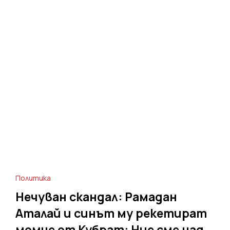
Политика
Нечуван скандал: Рамадан
Аталай и синът му рекетират
момче от Кубрат: Ние сме над