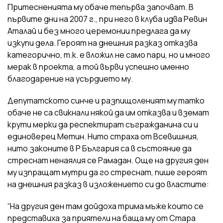
Притесненията му обаче тепърва започват. В
първите дни на 2007 г., при него в клуба идва Ревин
Аталай и без много церемонии предлага да му
изкупи дела. Героят на днешния разказ отказва
категорично, т.к. е вложил не само пари, но и много
мерак в проекта, а той върви успешно именно
благодарение на усърдието му.
Депутатското синче и разпищоленият му татко
обаче не са свикнали някой да им отказва и вземат
крути мерки да респектират съгражданина си и
единоверец Метин. Нито страха от Всевишния,
нито законите в Р България са в състояние да
стреснат ненаялия се Рамадан. Още на другия ден
му изпращат мутри да го стреснат, пише героят
на днешния разказ в изложението си до властите:
“На другия ден там дойдоха трима мъже които се
представиха за приятели на баща му от Стара