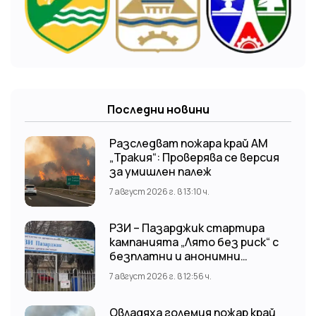
Последни новини
Разследват пожара край АМ
„Тракия“: Проверява се версия
за умишлен палеж
7 август 2026 г. в 13:10 ч.
РЗИ – Пазарджик стартира
кампанията „Лято без риск“ с
безплатни и анонимни
изследвания за ХИВ
7 август 2026 г. в 12:56 ч.
Овладяха големия пожар край