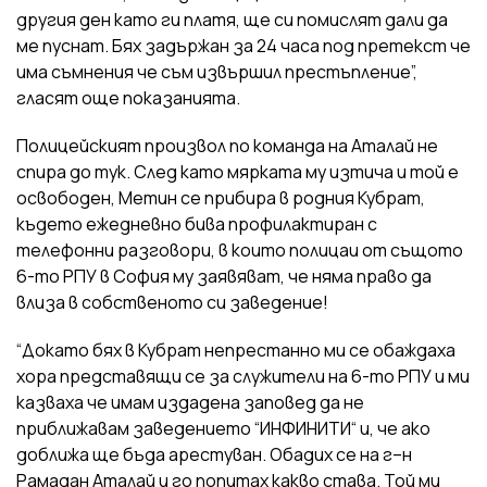
другия ден като ги платя, ще си помислят дали да
ме пуснат. Бях задържан за 24 часа под претекст че
има съмнения че съм извършил престъпление”,
гласят още показанията.
Полицейският произвол по команда на Аталай не
спира до тук. След като мярката му изтича и той е
освободен, Метин се прибира в родния Кубрат,
където ежедневно бива профилактиран с
телефонни разговори, в които полицаи от същото
6-то РПУ в София му заявяват, че няма право да
влиза в собственото си заведение!
“Докато бях в Кубрат непрестанно ми се обаждаха
хора представящи се за служители на 6-то РПУ и ми
казваха че имам издадена заповед да не
приближавам заведението “ИНФИНИТИ“ и, че ако
доближа ще бъда арестуван. Обадих се на г–н
Рамадан Аталай и го попитах какво става. Той ми