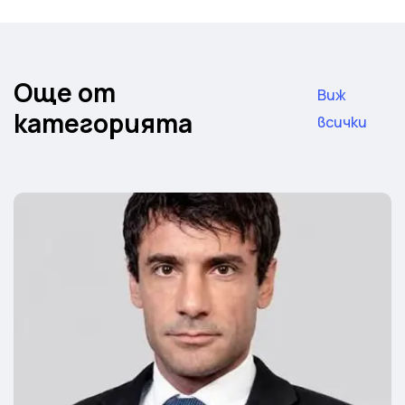
Още от
Виж
категорията
всички