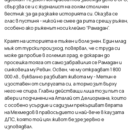
свързва се и с журналист на голям столичен
вестник за да разкаже историята си. Оказва се
глас в пустиня - никой не смее да рита срещу ръжен,
особено ако ръженът носи клеймо “Рамадан”.
Краят на историята е тъжен и болезнен. Един млад
мъж от турски произход, повярвал, че с труда си
може да пробие в големия град, е докаран до
просешка тояга от самозабравилия се Рамадан и
синковеца му Ревин. Освен, че му открадват 1 800
000 лв., буквално разбиват живота му - Метин е
изоставен от съпругата си, а тормозът върху
него не спира. Главни действащи лица този път са
авери и подчинени на Аталай от Делиормана, които
с особено усърдие и садизъм прекършват вярата
на Мехмедов в правосъдието и най-вече в каузата
ДПС, която той цял живот безрезервно е
изповядвал.