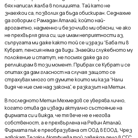
бях написал жалба в полицията. Тай като не
знаехкои са, позволих да бъда обискиран. Седнахме
да говорим с Рамадан Аталай, който най-
арогантно, надменно и безочливо ми обясни, че ако
не прехвърля дяла си, ще имам неприятности аз,
съпругата ми даже както той се изрази “Баба ти в
Кубрат, пенсия няма да види. Знаейки служебното му
положение и статут, не посмях даже да го
репликирам в този момент. Прибрах се Кубрат и се
опитах да дам гласност на случая защото се
страхувах много от думите които ми каза “Нали
видя че ние сме над закона”, е разказът на Метин.
В последното Метин Мехмедов се уверява лично,
когато отива да извади актуално състояние на
фирмата си и вижда, че тя вече не е негова
собственост, а е прехвърлена на Ревин Аталай.
Фирмата пък е преобразувана от ООД в ЕООД. Чрез
адвокат Тезгюл Лютфиева той завежда дело в СГС,