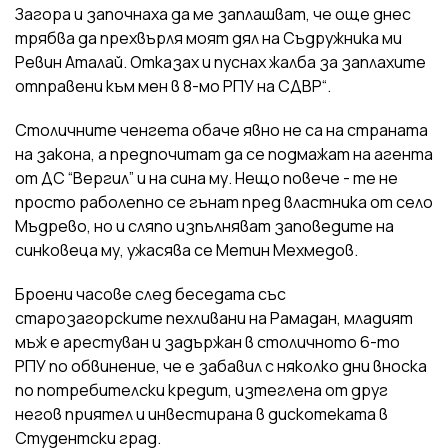
Загора и започнаха да ме заплашват, че още днес
трябва да прехвърля моят дял на Съдружника ми
Ревин Аталай. Отказах и пуснах жалба за заплахите
отправени към мен в 8-мо РПУ на СДВР“.
Столичните ченгета обаче явно не са на страната
на закона, а предпочитат да се подмажат на агента
от ДС “Вергил” и на сина му. Нещо повече - те не
просто раболепно се гънат пред властника от село
Мъдрево, но и сляпо изпълняват заповедите на
синковеца му, ужасява се Метин Мехмедов.
Броени часове след беседата със
старозагорските пехливани на Рамадан, младият
мъж е арестуван и задържан в столичното 6-то
РПУ по обвинение, че е забавил с няколко дни вноска
по потребителски кредит, изтеглена от друг
негов приятел и инвестирана в дискотеката в
Студентски град.