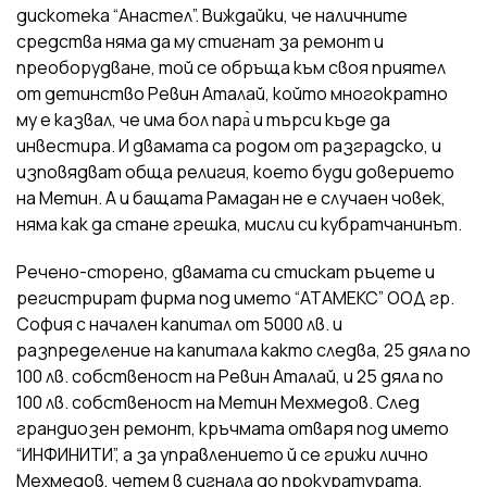
дискотека “Анастел”. Виждайки, че наличните
средства няма да му стигнат за ремонт и
преоборудване, той се обръща към своя приятел
от детинство Ревин Аталай, който многократно
му е казвал, че има бол пара̀ и търси къде да
инвестира. И двамата са родом от разградско, и
изповядват обща религия, което буди доверието
на Метин. А и бащата Рамадан не е случаен човек,
няма как да стане грешка, мисли си кубратчанинът.
Речено-сторено, двамата си стискат ръцете и
регистрират фирма под името “АТАМЕКС” ООД гр.
София с начален капитал от 5000 лв. и
разпределение на капитала както следва, 25 дяла по
100 лв. собственост на Ревин Аталай, и 25 дяла по
100 лв. собственост на Метин Мехмедов. След
грандиозен ремонт, кръчмата отваря под името
“ИНФИНИТИ”, а за управлението й се грижи лично
Мехмедов, четем в сигнала до прокуратурата,