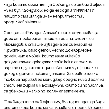
каза когато имам път за София да се отбия в офиса
му на бул. ”Дондуков”, но да не ходя в “ИНФИНИТИ”
защото съм щял да имам неприятности“,
продължава Метин.
Срещата с Рамадан Аталай е още по-ужасяваща
дори от прекараната нощ в ареста, спомня си
Мехмедов, и сякаш е извадена от сценария на
“Кръстника”, само дето вместо Дон Корлеоне,
домакинът е човек, който няма никакво
документално доказателство как е спечелил
парите си, защото единственият му официален
доход е депутатската заплата. За сравнение - с
толкова пари живее мениджър средно ниво в голяма
столична фирма и максимумът, който си позволява,
са две коли и малко по-голям апартамент.
“При влизането си в офиса му, бях изненадан да видя
същите хора които ме заплашваха и против които