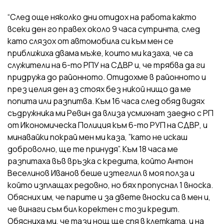
“След още няколко дни отидох на работа както
всеки ден го правех около 9 часа сутринта, след
като слязох от автомобила си към мен се
приближиха двама мъже, които ми казаха, че са
служители на 6-то РПУ на СДВР и, че трябва да ги
придружа до районното. Отидохме в районното и
през целия ден аз стоях без никой нищо да ме
попита или разпитва. Към 16 часа след обяд видях
съдружника ми Ревин да влиза усмихнат заедно с РП
от Икономическа Полиция към 6-то РУП на СДВР, и
минавайки покрай мен ми каза, ”като не искаш
доброволно, ще те принудя”. Към 18 часа ме
разпитаха във връзка с кредита, който Антон
Веселинов Иванов беше изтеглил в моя полза и
който изплащах редовно, но бях пропуснал 1 вноска.
Обясних им, че парите и за двете вноски са в мен и,
че винаги съм бил коректен с този кредит.
Обясниха ми, че тази нощ ще спя в клетката, и на