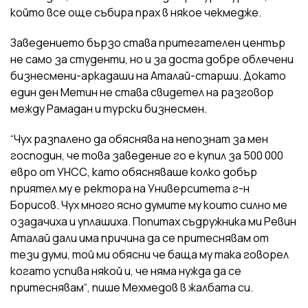
който все още събира прах в някое чекмедже.
Заведението бързо става притегателен център
не само за студенти, но и за доста добре облечени
бизнесмени-аркадаши на Аталай-старши. Докато
един ден Метин не става свидетел на разговор
между Рамадан и турски бизнесмен.
“Чух разпалено да обяснява на непознат за мен
господин, че това заведение го е купил за 500 000
евро от УНСС, като обясняваше колко добър
приятел му е ректора на Университета г-н
Борисов. Чух много ясно думите му които силно ме
озадачиха и уплашиха. Попитах съдружника ми Ревин
Аталай дали има причина да се притеснявам от
тези думи, той ми обясни че баща му така говорел
когато успива някой и, че няма нужда да се
притеснявам“, пише Мехмедов в жалбата си.