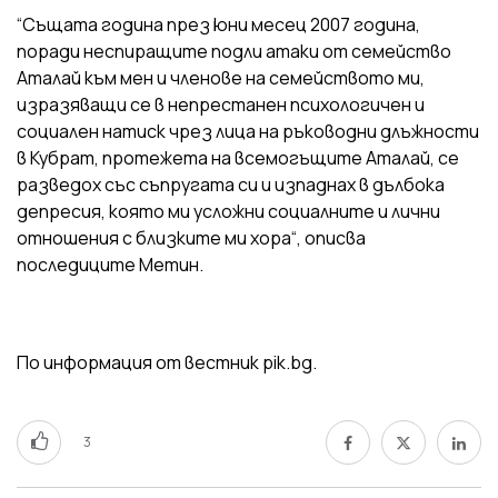
“Същата година през юни месец 2007 година,
поради неспиращите подли атаки от семейство
Аталай към мен и членове на семейството ми,
изразяващи се в непрестанен психологичен и
социален натиск чрез лица на ръководни длъжности
в Кубрат, протежета на всемогъщите Аталай, се
разведох със съпругата си и изпаднах в дълбока
депресия, която ми усложни социалните и лични
отношения с близките ми хора“, описва
последиците Метин.
По информация от вестник pik.bg.
3