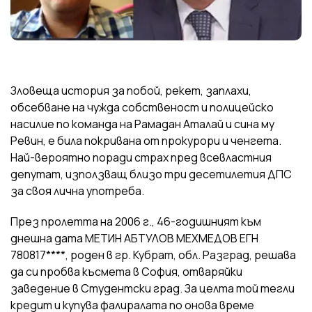
Зловеща история за побой, рекет, заплахи,
обсебване на чужда собственост и полицейско
насилие по команда на Рамадан Аталай и сина му
Ревин, е била покривана от прокурори и ченгета.
Най-вероятно поради страх пред всевластния
депутат, използващ близо три десетилетия ДПС
за своя лична употреба.
През пролетта на 2006 г., 46-годишният към
днешна дата МЕТИН АБТУЛОВ МЕХМЕДОВ ЕГН
780817****, роден в гр. Кубрат, обл. Разград, решава
да си пробва късмета в София, отваряйки
заведение в Студентски град. За целта той тегли
кредит и купува фалиралата по онова време