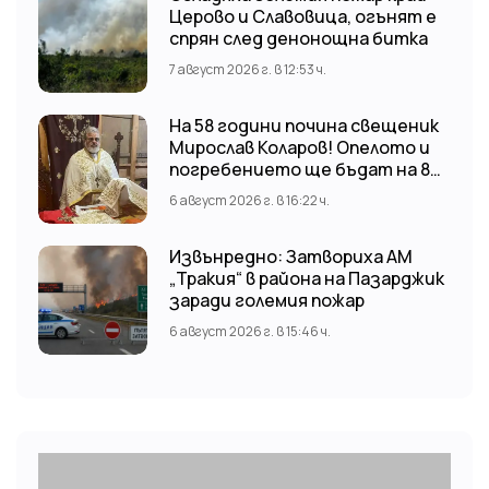
Церово и Славовица, огънят е
спрян след денонощна битка
7 август 2026 г. в 12:53 ч.
На 58 години почина свещеник
Мирослав Коларов! Опелото и
погребението ще бъдат на 8
август (събота) от 11:00 часа в
6 август 2026 г. в 16:22 ч.
храм “Св. Св. Козма и Дамян”, гр.
Кричим.
Извънредно: Затвориха АМ
„Тракия“ в района на Пазарджик
заради големия пожар
6 август 2026 г. в 15:46 ч.