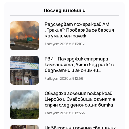
Последни новини
Разследват пожара край АМ
„Тракия“: Проверява се версия
за умишлен палеж
7 август 2026 г. в 13:10 ч.
РЗИ – Пазарджик стартира
кампанията „Лято без риск“ с
безплатни и анонимни
изследвания за ХИВ
7 август 2026 г. в 12:56 ч.
Овладяха големия пожар край
Церово и Славовица, огънят е
спрян след денонощна битка
7 август 2026 г. в 12:53 ч.
На 58 години почина свещеник