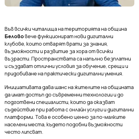
Във всички читалища на територията на община
Белово
вече функционират нови дигитални
клубове, които отварят врати за знания,
възможности и развитие за хора от всички
възрасти. Пространствата са напълно безплатни
и създават отлични условия за обучение, срещи и
придобиване на практически дигитални умения.
Инициативата дава шанс на жителите на общината
да имат достъп до съвременни технологии и до
подготвени специалисти, които да оказват
съдействие при работа с онлайн услуги и дигитални
платформи. Това е особено ценно за по-малките
населени места, където подобни възможности
често липсват.