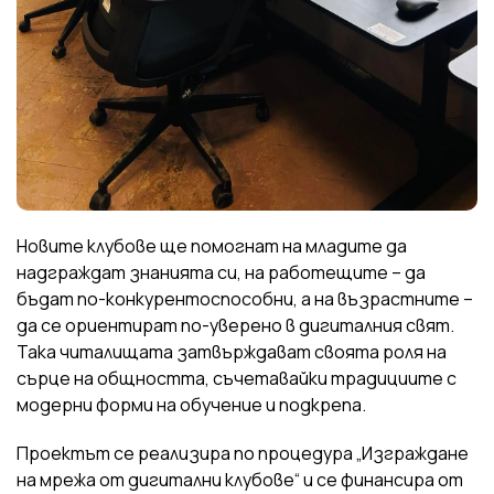
Новите клубове ще помогнат на младите да
надграждат знанията си, на работещите – да
бъдат по-конкурентоспособни, а на възрастните –
да се ориентират по-уверено в дигиталния свят.
Така читалищата затвърждават своята роля на
сърце на общността, съчетавайки традициите с
модерни форми на обучение и подкрепа.
Проектът се реализира по процедура „Изграждане
на мрежа от дигитални клубове“ и се финансира от