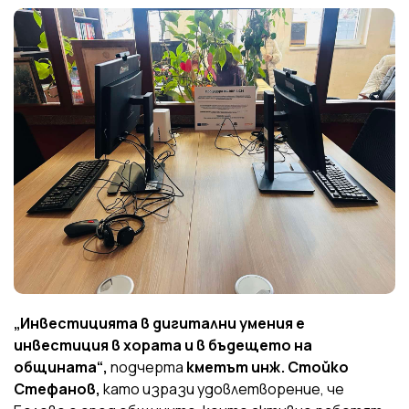
„Инвестицията в дигитални умения е
инвестиция в хората и в бъдещето на
общината“,
подчерта
кметът инж. Стойко
Стефанов,
като изрази удовлетворение, че