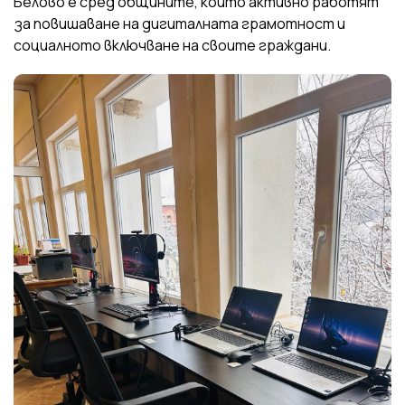
Белово е сред общините, които активно работят
за повишаване на дигиталната грамотност и
социалното включване на своите граждани.