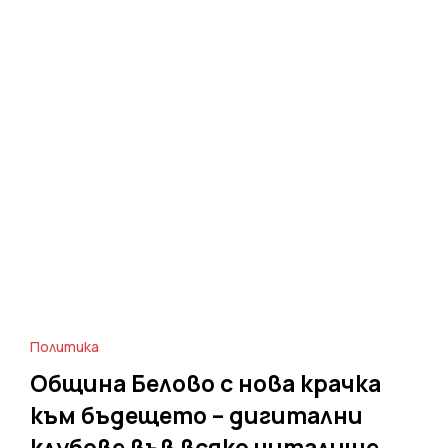
Политика
Община Белово с нова крачка
към бъдещето – дигитални
клубове във всяко читалище