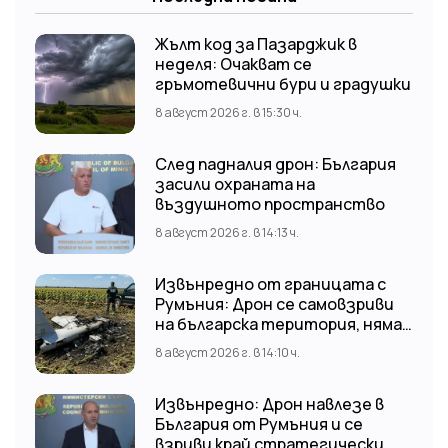
Жълт код за Пазарджик в
неделя: Очакват се
гръмотевични бури и градушки
8 август 2026 г. в 15:30 ч.
След падналия дрон: България
засили охраната на
въздушното пространство
8 август 2026 г. в 14:13 ч.
Извънредно от границата с
Румъния: Дрон се самовзриви
на българска територия, няма
щети
8 август 2026 г. в 14:10 ч.
Извънредно: Дрон навлезе в
България от Румъния и се
взриви край стратегически