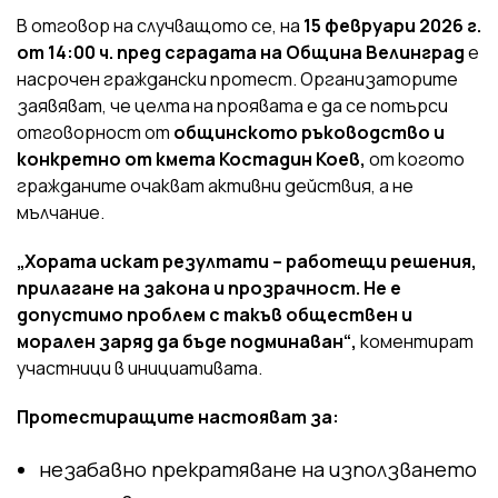
В отговор на случващото се, на
15 февруари 2026 г.
от 14:00 ч. пред сградата на Община Велинград
е
насрочен граждански протест. Организаторите
заявяват, че целта на проявата е да се потърси
отговорност от
общинското ръководство и
конкретно от кмета Костадин Коев,
от когото
гражданите очакват активни действия, а не
мълчание.
„Хората искат резултати – работещи решения,
прилагане на закона и прозрачност. Не е
допустимо проблем с такъв обществен и
морален заряд да бъде подминаван“,
коментират
участници в инициативата.
Протестиращите настояват за:
незабавно прекратяване на използването