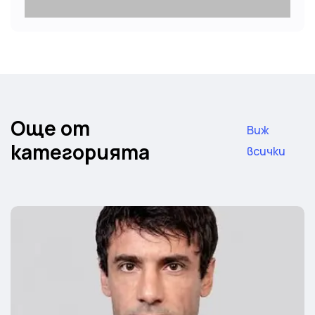
Още от
Виж
категорията
всички