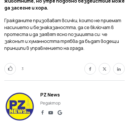
животните, но утре подобно бездействие може
да засегне и хора.
Гражданите призовават всички, които не приемат
насилието и безнаказаността, да се включат в
протеста и да заявят ясно позицията си: че
законът и хуманността трябва да бъдат водещи
принципи в управлението на града.
3
PZ News
Редактор