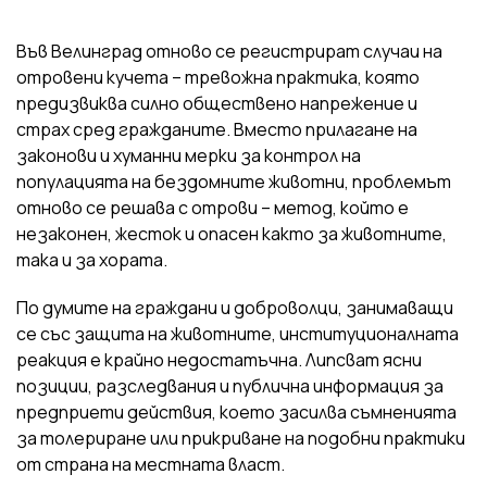
Във Велинград отново се регистрират случаи на
отровени кучета – тревожна практика, която
предизвиква силно обществено напрежение и
страх сред гражданите. Вместо прилагане на
законови и хуманни мерки за контрол на
популацията на бездомните животни, проблемът
отново се решава с отрови – метод, който е
незаконен, жесток и опасен както за животните,
така и за хората.
По думите на граждани и доброволци, занимаващи
се със защита на животните, институционалната
реакция е крайно недостатъчна. Липсват ясни
позиции, разследвания и публична информация за
предприети действия, което засилва съмненията
за толериране или прикриване на подобни практики
от страна на местната власт.