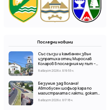
Последни новини
Със сълзи и камбанен звън
изпратиха отец Мирослав
Коларов в последния му път –
Пловдивският митрополит
8 август 2026 г. в 19:55 ч.
Николай отслужи опелото
Безумие зад волана!
Автобусен шофьор кара по
магистралата с лакти, докато
гледа TikTok
8 август 2026 г. в 17:18 ч.