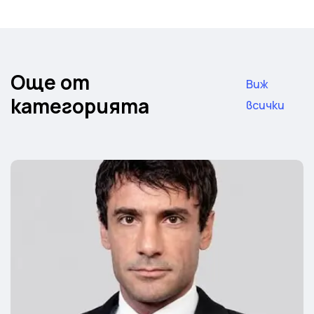
Още от
Виж
категорията
всички