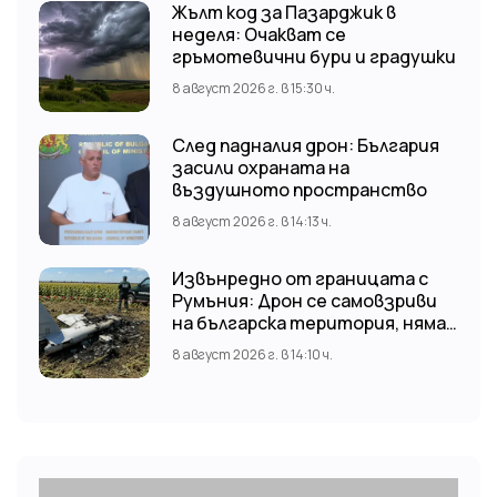
Жълт код за Пазарджик в
неделя: Очакват се
гръмотевични бури и градушки
8 август 2026 г. в 15:30 ч.
След падналия дрон: България
засили охраната на
въздушното пространство
8 август 2026 г. в 14:13 ч.
Извънредно от границата с
Румъния: Дрон се самовзриви
на българска територия, няма
щети
8 август 2026 г. в 14:10 ч.