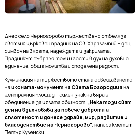
Днес село Черногорово тържествено отбеляза
светлия църковен празник на Св. Харалампий – ден,
символ на вярата, надеждата и закрилата.
Празникът събра жители и гости в дух на духовно
единение, обща молитва и споделена радост.
Кулминация на тържеството стана освещаването
на
иконата-монумент на Света Богородица
на
централния площад – силен знак на вяра и
обединение за цялата общност.
„Нека този свят
ден ни вдъхновява за повече доброта и
сплотеност и донесе здраве, мир, развитие и
благоденствие на Черногорово“
, написа
кметът
Петър Куленски.