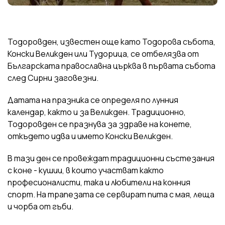
Тодоровден, известен още като Тодорова събота,
Конски Великден или Тудорица, се отбелязва от
Българската православна църква в първата събота
след Сирни заговезни.
Датата на празника се определя по лунния
календар, както и за Великден. Традиционно,
Тодоровден се празнува за здраве на конете,
откъдето идва и името Конски Великден.
В тази ден се провеждат традиционни състезания
с коне - кушии, в които участват както
професионалисти, така и любители на конния
спорт. На трапезата се сервират пита с мая, леща
и чорба от гъби.