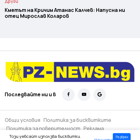
Други
Кметът на Кричим Атанас Калчев: Напусна ни
отец Мирослав Коларов
Последвайте ни и в
Общи условия
Политика за бисквитките
Политика за поверителност
Реклама
Този уебсайт използва бисквитки.
Разбрах
Научете
Всички права запазени ©
2026