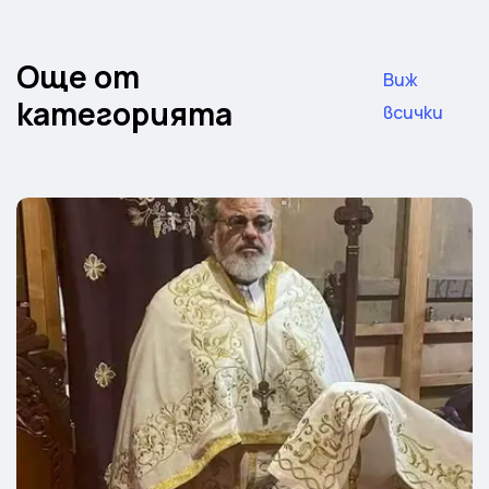
Още от
Виж
категорията
всички