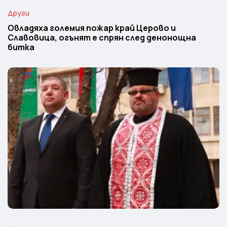
Други
Овладяха големия пожар край Церово и
Славовица, огънят е спрян след денонощна
битка