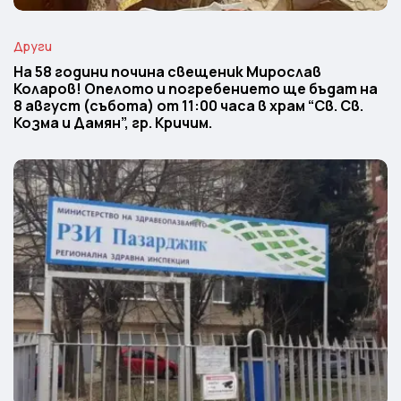
Други
На 58 години почина свещеник Мирослав
Коларов! Опелото и погребението ще бъдат на
8 август (събота) от 11:00 часа в храм “Св. Св.
Козма и Дамян”, гр. Кричим.