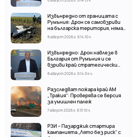
8 август 2026 г. в 14:13 ч.
Извънредно от границата с
Румъния: Дрон се самовзриви
на българска територия, няма
щети
8 август 2026 г. в 14:10 ч.
Извънредно: Дрон навлезе в
България от Румъния и се
взриви край стратегически
обект
8 август 2026 г. в 14:04 ч.
Разследват пожара край АМ
„Тракия“: Проверява се версия
за умишлен палеж
7 август 2026 г. в 13:10 ч.
РЗИ – Пазарджик стартира
кампанията „Лято без риск“ с