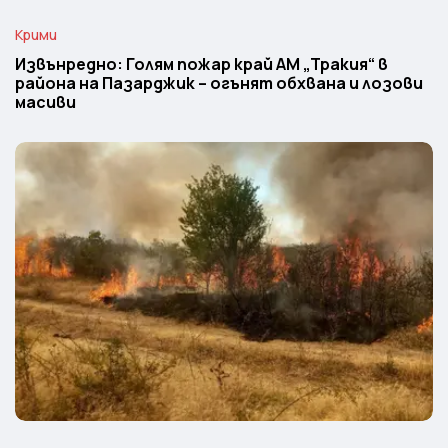
Крими
Извънредно: Голям пожар край АМ „Тракия“ в
района на Пазарджик – огънят обхвана и лозови
масиви