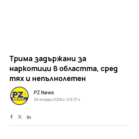
Трима задържани за
наркотици в областта, сред
тях и непълнолетен
PZ News
26 януари 2026 г. в 13:37 ч.