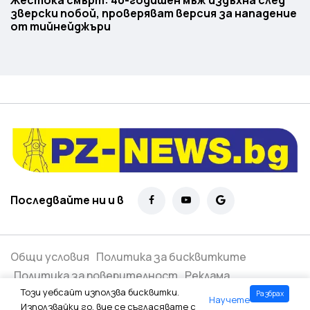
Жестока смърт: 40-годишен мъж издъхна след
зверски побой, проверяват версия за нападение
от тийнейджъри
Последвайте ни и в
Общи условия
Политика за бисквитките
Политика за поверителност
Реклама
Този уебсайт използва бисквитки.
Разбрах
Научете
Всички права запазени ©
2026
Използвайки го, вие се съгласявате с