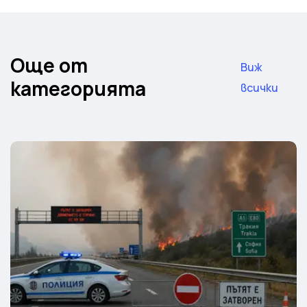
Още от
Виж
категорията
всички