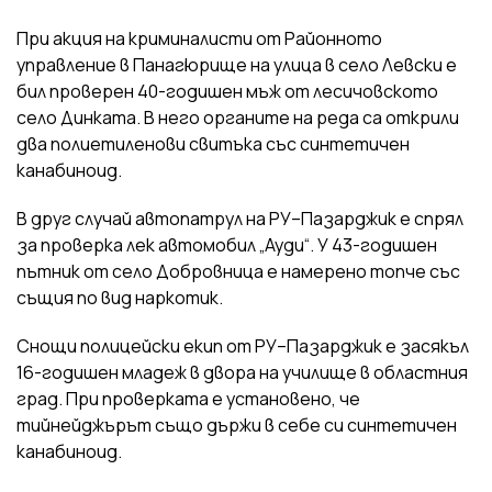
При акция на криминалисти от Районното
управление в Панагюрище на улица в село Левски е
бил проверен 40-годишен мъж от лесичовското
село Динката. В него органите на реда са открили
два полиетиленови свитъка със синтетичен
канабиноид.
В друг случай автопатрул на РУ–Пазарджик е спрял
за проверка лек автомобил „Ауди“. У 43-годишен
пътник от село Добровница е намерено топче със
същия по вид наркотик.
Снощи полицейски екип от РУ–Пазарджик е засякъл
16-годишен младеж в двора на училище в областния
град. При проверката е установено, че
тийнейджърът също държи в себе си синтетичен
канабиноид.