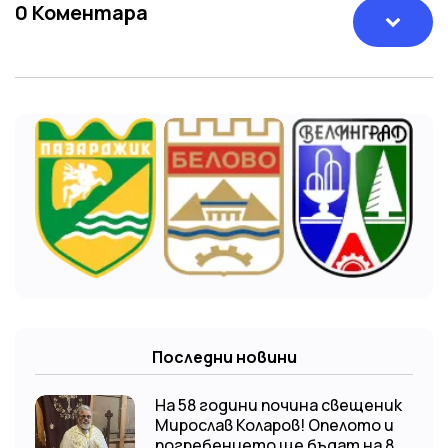
0
Коментара
Последни новини
На 58 години почина свещеник
Мирослав Коларов! Опелото и
погребението ще бъдат на 8